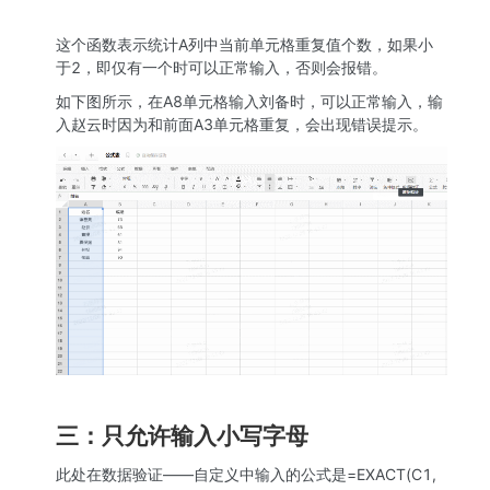
这个函数表示统计A列中当前单元格重复值个数，如果小
于2，即仅有一个时可以正常输入，否则会报错。
如下图所示，在A8单元格输入刘备时，可以正常输入，输
入赵云时因为和前面A3单元格重复，会出现错误提示。
三：只允许输入小写字母
此处在数据验证——自定义中输入的公式是=EXACT(C1, 