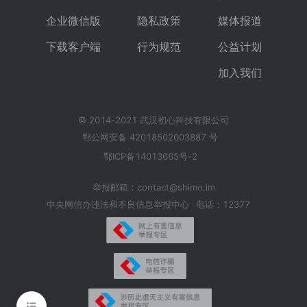
企业微信版
隐私政策
媒体报道
下载客户端
行为规范
公益计划
加入我们
© 2014-2021 武汉初心科技有限公司
鄂公网安备 42018502003887 号
鄂ICP备14013665号-2
举报邮箱：contact@shimo.im
中央网信办违法和不良信息举报中心
电话：12377