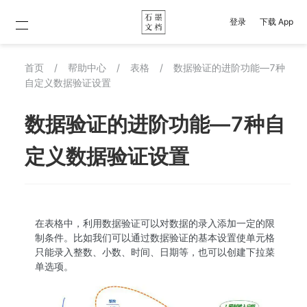
登录
下载 App
首页
/
帮助中心
/
表格
/
数据验证的进阶功能—7种
自定义数据验证设置
数据验证的进阶功能—7种自
定义数据验证设置
在表格中，利用数据验证可以对数据的录入添加一定的限
制条件。比如我们可以通过数据验证的基本设置使单元格
只能录入整数、小数、时间、日期等，也可以创建下拉菜
单选项。