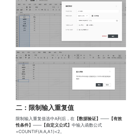
二：限制输入重复值
限制输入重复值选中A列后，在
【数据验证】
——
【有效
性条件】
——
【自定义公式】
中输入函数公式
=COUNTIF(A:A,A1)<2。