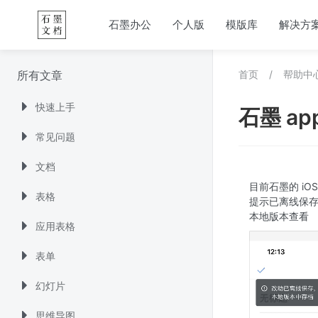
石墨办公
个人版
模版库
解决方
所有文章
首页
/
帮助中
快速上手
石墨 a
常见问题
文档
目前石墨的 iO
表格
提示已离线保
本地版本查看
应用表格
表单
幻灯片
思维导图