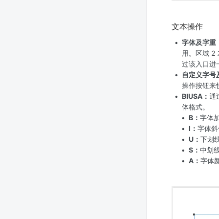
文本操作
字体及字重
用。区域 
过该入口进
自定义字号
操作按钮来
BIUSA：
通
体格式。
B：
字体
I：
字体斜
U：
下划
S：
中划
A：
字体