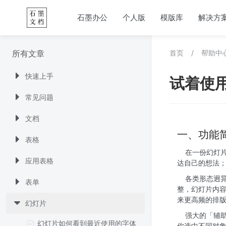
石墨办公
个人版
模版库
解决方
所有文章
首页
/
帮助中
快速上手
试着使
常见问题
文档
一、功能
表格
	在一份幻灯片中，你可能会需要插入不同的元素，如文本、形状、图片、音视频、附件等，来充分表
应用表格
达自己的想法
	各类形态迥异的对象交相辉映、各司其职，促成了一份幻灯片的完整。不同于文档的制式与表格的规
表单
整，幻灯片内
来更高频的排
幻灯片
	强大的「辅助面板」囊括了对幻灯片各类元素常用格式的设置能力以及常用的排版布局能力，它会在
幻灯片如何看到最近使用的字体
你选中不同对