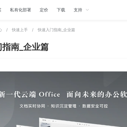
案
私有化部署
定价
下载
支持
心
/
快速上手
/
快速入门指南_企业篇
门指南_企业篇