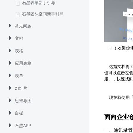
石墨表单新手引导
石墨团队空间新手引导
常见问题
文档
Hi ！欢迎
表格
应用表格
	这篇文档将
也可以点击左
表单
服」，快速找
幻灯片
	现在就使用
思维导图
白板
面向企业创
石墨APP
一、通讯录管