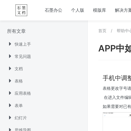
石墨办公
个人版
模版库
解决方
所有文章
首页
/
帮助中
快速上手
APP中
常见问题
文档
手机中调整
表格
表格更改字号请
应用表格
 在进入文件编辑
表单
如果需要对已有
幻灯片
思维导图