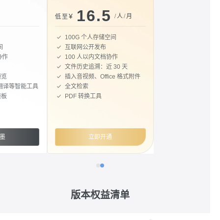
16.5
¥
/人/月
低至
100G 个人存储空间
间
互联网公开发布
协作
100 人以内文档协作
文件历史追溯：近 30 天
预览
插入音视频、Office 格式附件
档翻译等智能工具
全文检索
模板
PDF 转换工具
墨
立即开通
版本权益清单