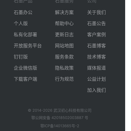
石墨产品
石墨服务
公司
石墨办公
解决方案
关于我们
个人版
帮助中心
石墨公告
私有化部署
更新日志
客户案例
开放服务平台
网站地图
石墨博客
钉钉版
服务条款
技术博客
企业微信版
隐私政策
媒体报道
下载客户端
行为规范
公益计划
加入我们
© 2014-
2026
武汉初心科技有限公司
鄂公网安备
42018502003887
号
鄂ICP备14013665号-2