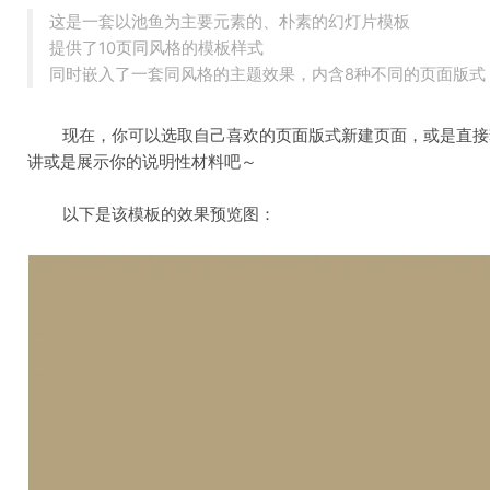
这是一套以池鱼为主要元素的、朴素的幻灯片模板
提供了10页同风格的模板样式
同时嵌入了一套同风格的主题效果，内含8种不同的页面版式
	现在，你可以选取自己喜欢的页面版式新建页面，或是直接套用模板页面样式，来进行幻灯片创作了，让幻灯片帮助你开始你的精彩演
讲或是展示你的说明性材料吧～
	以下是该模板的效果预览图：